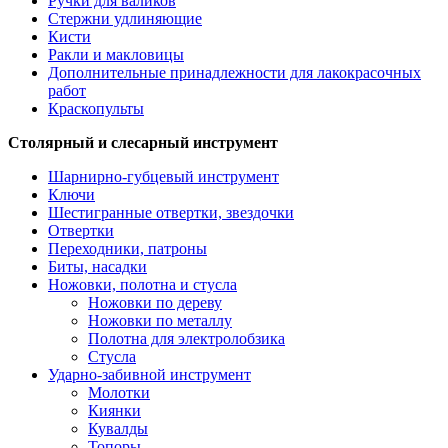
Ручки для валиков
Стержни удлиняющие
Кисти
Ракли и макловицы
Дополнительные принадлежности для лакокрасочных
работ
Краскопульты
Столярный и слесарный инструмент
Шарнирно-губцевый инструмент
Ключи
Шестигранные отвертки, звездочки
Отвертки
Переходники, патроны
Биты, насадки
Ножовки, полотна и стусла
Ножовки по дереву
Ножовки по металлу
Полотна для электролобзика
Стусла
Ударно-забивной инструмент
Молотки
Киянки
Кувалды
Топоры