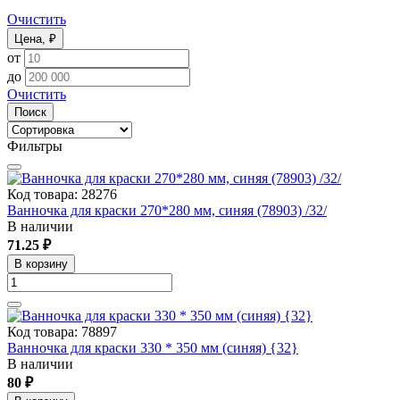
Очистить
Цена, ₽
от
до
Очистить
Поиск
Фильтры
Код товара: 28276
Ванночка для краски 270*280 мм, синяя (78903) /32/
В наличии
71.25 ₽
В корзину
Код товара: 78897
Ванночка для краски 330 * 350 мм (синяя) {32}
В наличии
80 ₽