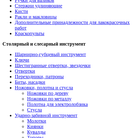
Ручки для валиков
Стержни удлиняющие
Кисти
Ракли и макловицы
Дополнительные принадлежности для лакокрасочных
работ
Краскопульты
Столярный и слесарный инструмент
Шарнирно-губцевый инструмент
Ключи
Шестигранные отвертки, звездочки
Отвертки
Переходники, патроны
Биты, насадки
Ножовки, полотна и стусла
Ножовки по дереву
Ножовки по металлу
Полотна для электролобзика
Стусла
Ударно-забивной инструмент
Молотки
Киянки
Кувалды
Топоры