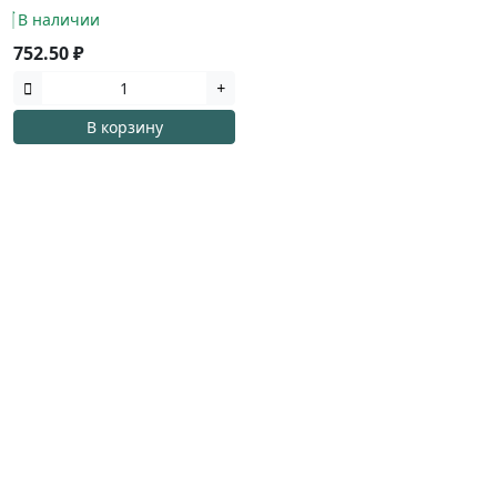
В наличии
752.50 ₽
В корзину
Наша компания работает в сфере
продажи строительного
инструмента более 10 лет
Основное направление деятельности
- продажа
оптом расходного материала, ручного,
измерительного, слесарного, столярного,
шарнирно-губцевого, режущего, абразивного,
крепежного, лакокрасочного инструмента.
Мы работаем с индивидуальными
предпринимателями, юридическими и
физическими лицами.