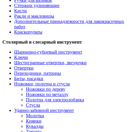
Ручки для валиков
Стержни удлиняющие
Кисти
Ракли и макловицы
Дополнительные принадлежности для лакокрасочных
работ
Краскопульты
Столярный и слесарный инструмент
Шарнирно-губцевый инструмент
Ключи
Шестигранные отвертки, звездочки
Отвертки
Переходники, патроны
Биты, насадки
Ножовки, полотна и стусла
Ножовки по дереву
Ножовки по металлу
Полотна для электролобзика
Стусла
Ударно-забивной инструмент
Молотки
Киянки
Кувалды
Топоры